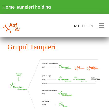
Home Tampieri holding
RO
IT
EN
Grupul Tampieri